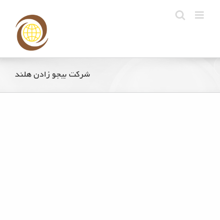
Ski
t
conten
شرکت بیجو زادن هلند