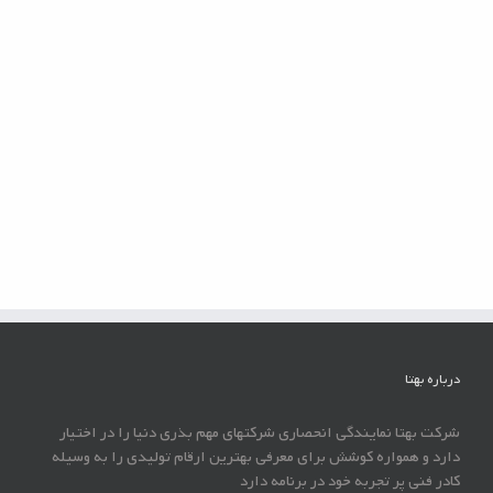
فلفل دلمه گلخانه ای قرمزژینگو از شرکت بیجو زادن هلند
فلفل دلمه گلخانه ای زرد ریونیلو از شرکت بیجو زادن هلند
درباره بهتا
شرکت بهتا نمایندگی انحصاری شرکتهای مهم بذری دنیا را در اختیار
دارد و همواره کوشش برای معرفی بهترین ارقام تولیدی را به وسیله
کادر فنی پر تجربه خود در برنامه دارد