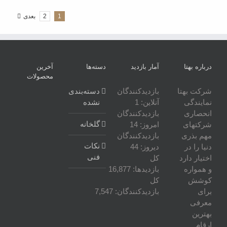
1
2
بعدی
درباره بهتا
آمار بازدید
دسته‌ها
آخرین
محصولات
شرکت بهتا
بازدیدکنندگان
دسته‌بندی
نمایندگی
آنلاین:
1
نشده
انحصاری
بازدیدکنندگان
گلخانه
شرکتهای
امروز:
14
مهم بذری
بازدیدکنندگان
نکات
دنیا را در
دیروز:
44
فنی
اختیار دارد
کل
و همواره
بازدیدها:
16,877
کوشش
کل
برای
بازدیدکنند‌گان:
7,547
معرفی
بهترین
ارقام