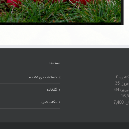
دسته‌ها
نلاین:
0
دسته‌بندی نشده
مروز:
35
گلخانه
یروز:
64
16,
نکات فنی
ان:
7,460