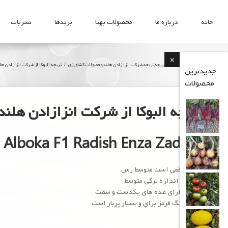
Ski
t
خانه
درباره ما
محصولات بهتا
برندها
نشریات
conten
×
Home
انزا زادن هلند
,
تربچه
,
تربچه شرکت انزا زادن هلند
,
محصولات کشاورزی
تربچه البوکا از شرکت انزازادن هل
جدیدترین
محصولات
تربچه البوکا از شرکت انزازادن هلند
Alboka F1 Radish Enza Zaden
رقمی است متوسط رس
با اندازه برگی متوسط
دارای غده های یکدست و سفت
رنگ قرمز براق و بسیار پربار است