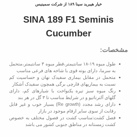
خیار هیبرید سینا ۱۸۹ از شرکت سمینیس
SINA 189 F1 Seminis
Cucumber
مشخصات:
طول میوه ۱۹-۱۸ سانتیمتر،قطر میوه ۳ سانتیمتر،متحمل
به سرما، دارای بوته قوی با شاخه های فرعی مناسب
متحمل در مقابل بیماری سفیدک نهان و حساسیت کم
نسبت به بیماریهای قارچی برگی همچون سفیدک آشکار
رنگ میوه سبز تیره یکنواخت با شیارهای کم، دارای
گلهای آلترناتیو و در شرایط مناسب تا ۳ گل در هر بند
دارای رشد مجدد (Re growth) بسیار خوب و غیر قابل
رقابت از سوی سایر ارقام موجود در بازار
فصل کشت:مناسب کشت در فصول مختلف به خصوص
کشت زمستانه در مناطق جنوبی کشور می باشد