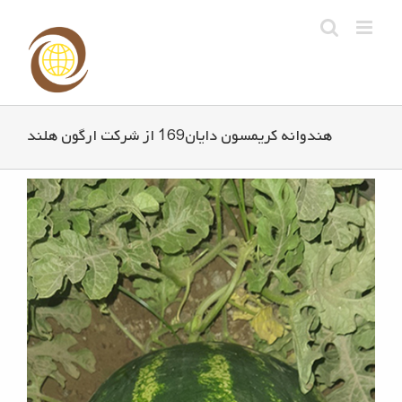
Ski
t
conten
هندوانه کریمسون دایان169 از شرکت ارگون هلند
View
Larger
Image