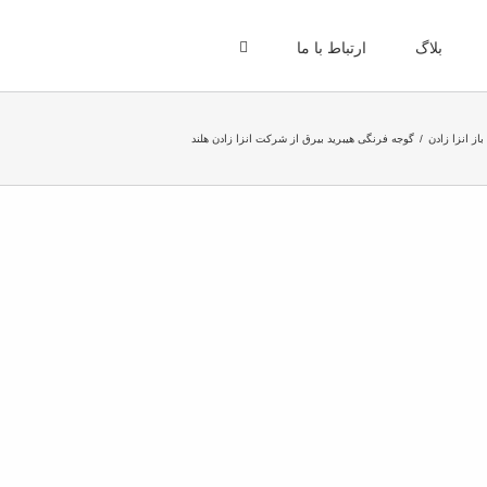
بلاگ
ارتباط با ما
از انزا زادن
گوجه فرنگی هیبرید بیرق از شرکت انزا زادن هلند
View
Larger
Image