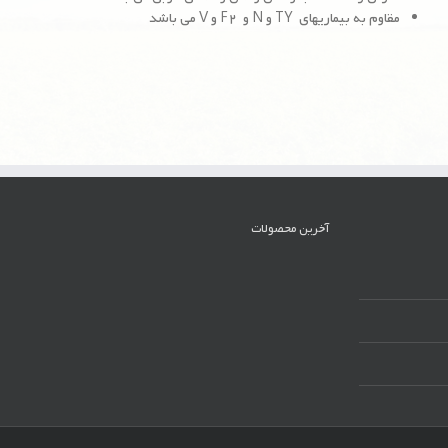
مقاوم به بیماریهای TY و N و F۲ و V می باشد
آخرین محصولات