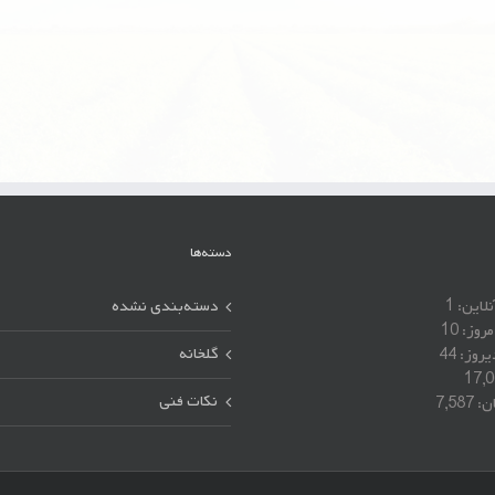
دسته‌ها
نلاین:
1
دسته‌بندی نشده
مروز:
10
گلخانه
یروز:
44
17,
نکات فنی
ان:
7,587