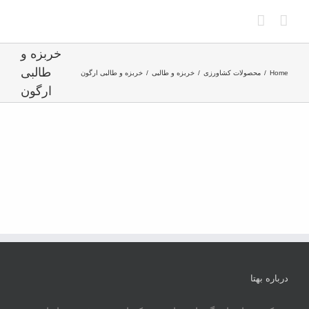
Ski
t
conten
خربزه و
طالبی
Home
محصولات کشاورزی
خربزه و طالبی
خربزه و طالبی ارگون
ارگون
درباره بهتا