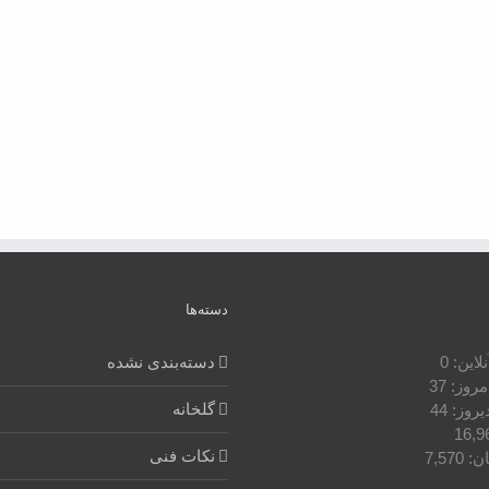
دسته‌ها
نلاین:
0
دسته‌بندی نشده
امروز:
37
گلخانه
دیروز:
44
16,9
نکات فنی
ان:
7,570