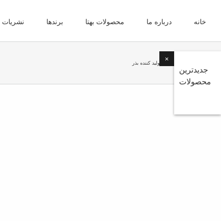
Ski
t
خانه
درباره ما
محصولات بهتا
برندها
نشریات
conten
×
Home
شرکت های تولید کننده بذر
جدیدترین
محصولات